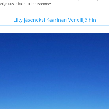
eneilyn uusi aikakausi kanssamme!
Liity jäseneksi Kaarinan Veneilijöihin