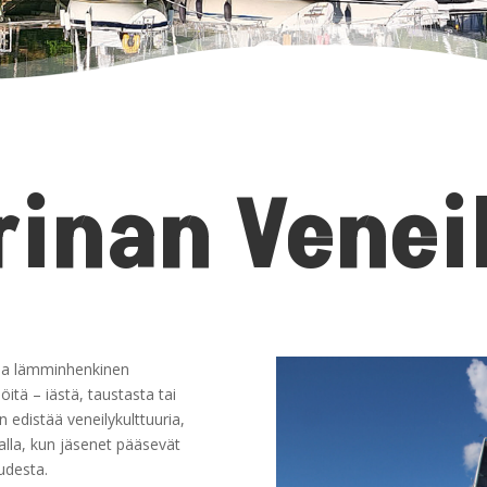
rinan Veneil
 ja lämminhenkinen
öitä – iästä, taustasta tai
 edistää veneilykulttuuria,
malla, kun jäsenet pääsevät
udesta.