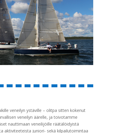
lle veneilyn ystäville – olitpa sitten kokenut
urvallisen veneilyn äärelle, ja toivotamme
et nauttimaan veneilijöille räätälöidyistä
aktiviteeteista juniori- sekä kilpailutoimintaa