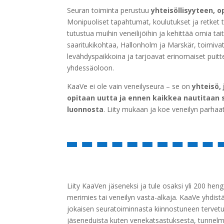
Seuran toiminta perustuu
yhteisöllisyyteen, 
Monipuoliset tapahtumat, koulutukset ja retket 
tutustua muihin veneilijöihin ja kehittää omia tai
saaritukikohtaa, Hallonholm ja Marskär, toimiva
levähdyspaikkoina ja tarjoavat erinomaiset puit
yhdessäoloon.
KaaVe ei ole vain veneilyseura – se on
yhteisö,
opitaan uutta ja ennen kaikkea nautitaan 
luonnosta
. Liity mukaan ja koe veneilyn parhaa
Liity KaaVen jäseneksi ja tule osaksi yli 200 he
merimies tai veneilyn vasta-alkaja. KaaVe yhdistä
jokaisen seuratoiminnasta kiinnostuneen tervetul
jäseneduista kuten venekatsastuksesta, tunnelmall