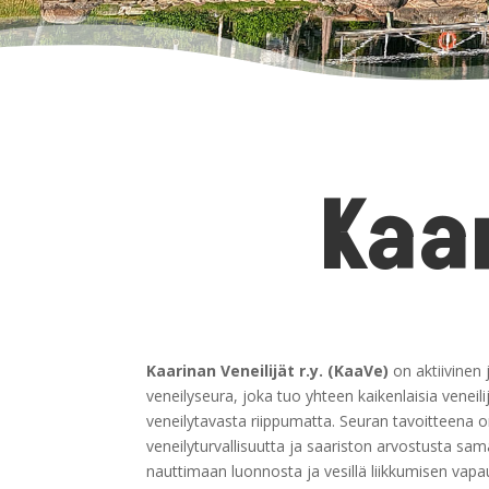
Kaa
Kaarinan Veneilijät r.y. (KaaVe)
on aktiivinen
veneilyseura, joka tuo yhteen kaikenlaisia veneilij
veneilytavasta riippumatta. Seuran tavoitteena on
veneilyturvallisuutta ja saariston arvostusta sa
nauttimaan luonnosta ja vesillä liikkumisen vapa