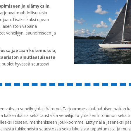
oppimiseen ja elämyksiin
.
tarjoavat mahdollisuuksia
tojaan. Lisäksi kaksi upeaa
t jäsenistön vapaina
teet veneilyyn, saunomiseen ja
 jossa jaetaan kokemuksia,
saariston ainutlaatuisesta
t puolet hyvässä seurassa!
ngen vahvaa veneily-yhteisöämme! Tarjoamme ainutlaatuisen paikan kaiki
ä kaiken ikäisiä sekä taustaisia veneilijöitä yhteisen intohimon sekä t
leeksi iloiseen, merihenkiseen joukkoomme. Liittymällä jäseneksi pääs
isista tukikohdista saaristossa sekä lukuisista tapahtumista ja muista 